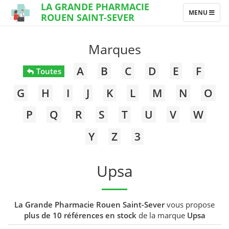
LA GRANDE PHARMACIE
TOGGLE
MENU
ROUEN SAINT-SEVER
NAVIGATION
Marques
A
B
C
D
E
F
Toutes
G
H
I
J
K
L
M
N
O
P
Q
R
S
T
U
V
W
Y
Z
3
Upsa
La Grande Pharmacie Rouen Saint-Sever
vous propose
plus de 10 références en stock
de la marque
Upsa