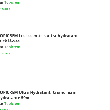
ar
Topicrem
n stock
OPICREM Les essentiels ultra-hydratant
tick lèvres
ar
Topicrem
n stock
OPICREM Ultra-Hydratant- Crème main
ydratante 50ml
ar
Topicrem
n stock