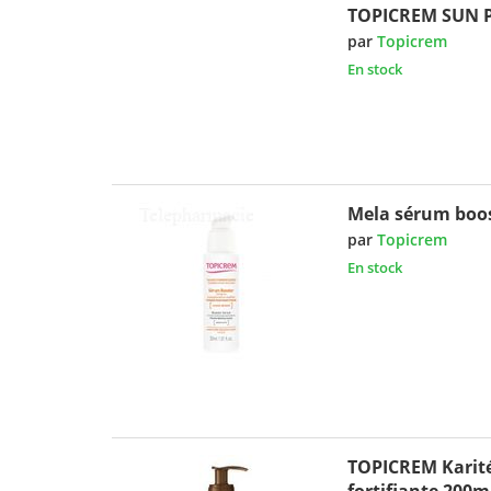
TOPICREM SUN 
par
Topicrem
En stock
Mela sérum boos
par
Topicrem
En stock
TOPICREM Karité
fortifiante 200m