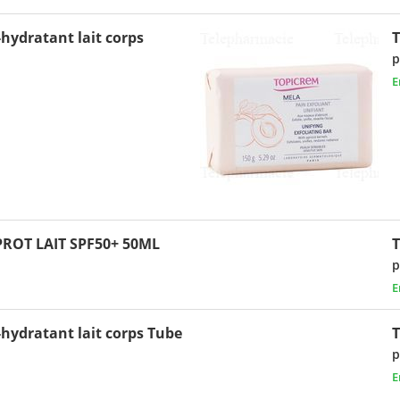
hydratant lait corps
p
E
ROT LAIT SPF50+ 50ML
p
E
hydratant lait corps Tube
p
E