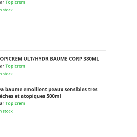
ar
Topicrem
n stock
TOPICREM ULT/HYDR BAUME CORP 380ML
ar
Topicrem
n stock
a baume emollient peaux sensibles tres
èches et atopiques 500ml
ar
Topicrem
n stock