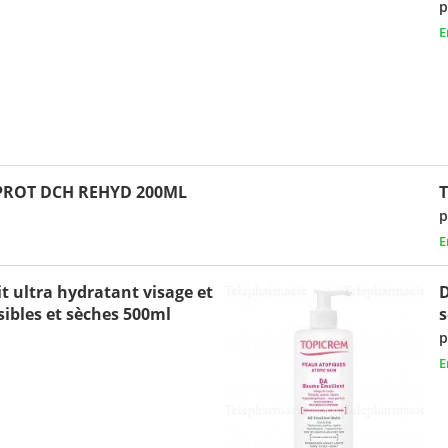
p
E
PROT DCH REHYD 200ML
p
E
t ultra hydratant visage et
D
ibles et sèches 500ml
s
p
E