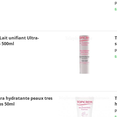
p
E
ait unifiant Ultra-
T
5 500ml
s
p
E
ra hydratante peaux tres
T
es 50ml
h
p
E