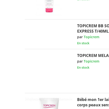
TOPICREM BB SO
EXPRESS T/40ML
par
Topicrem
En stock
TOPICREM MELA 
par
Topicrem
En stock
Bébé mon 1er lai
corps peaux sens