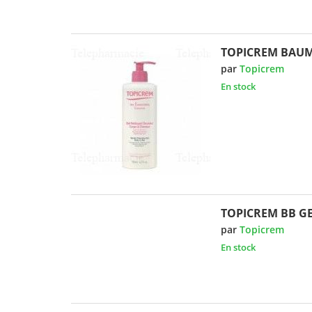
TOPICREM BAUM
par
Topicrem
En stock
TOPICREM BB GE
par
Topicrem
En stock