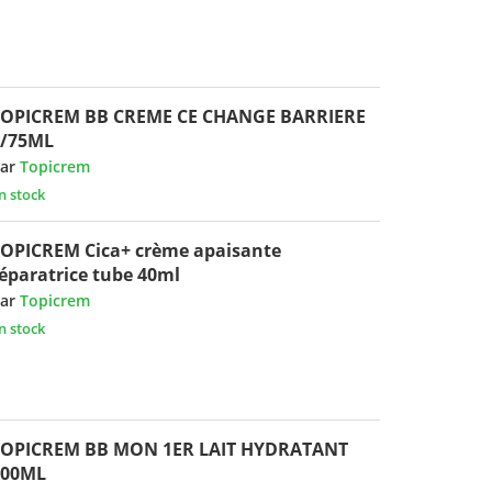
TOPICREM BB CREME CE CHANGE BARRIERE
T/75ML
ar
Topicrem
n stock
OPICREM Cica+ crème apaisante
éparatrice tube 40ml
ar
Topicrem
n stock
TOPICREM BB MON 1ER LAIT HYDRATANT
200ML