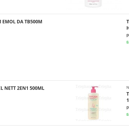
 EMOL DA TB500M
p
E
L NETT 2EN1 500ML
N
T
1
p
E