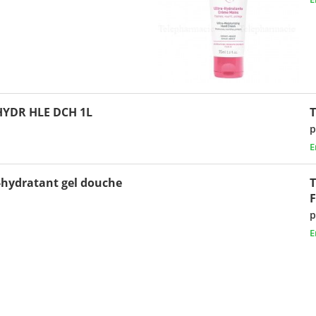
YDR HLE DCH 1L
p
E
hydratant gel douche
p
E