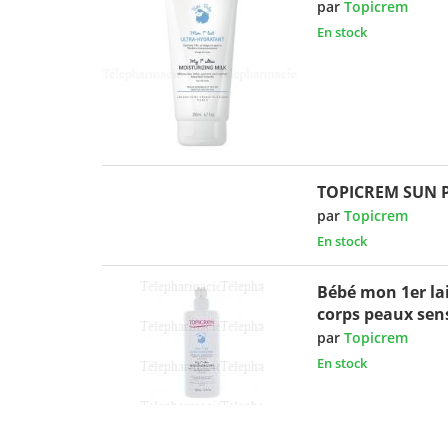
par
Topicrem
En stock
TOPICREM SUN 
par
Topicrem
En stock
Bébé mon 1er lai
corps peaux sens
par
Topicrem
En stock