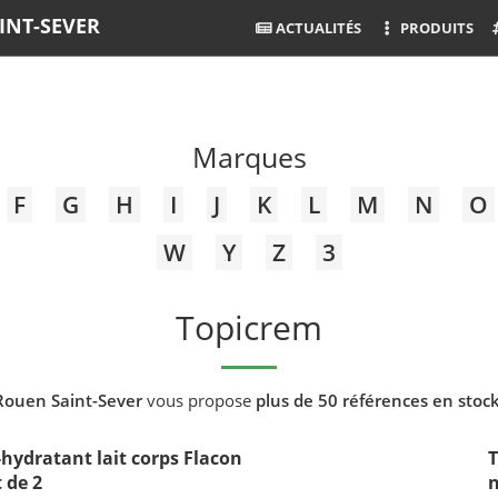
INT-SEVER
ACTUALITÉS
PRODUITS
Marques
F
G
H
I
J
K
L
M
N
O
W
Y
Z
3
Topicrem
Rouen Saint-Sever
vous propose
plus de 50 références en stoc
hydratant lait corps Flacon
T
 de 2
n