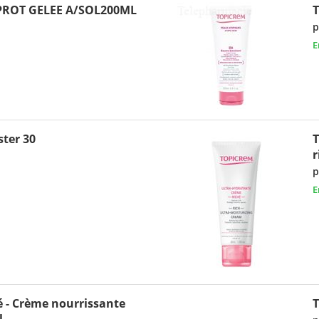
PROT GELEE A/SOL200ML
T
p
E
ter 30
T
r
p
E
 - Crème nourrissante
l