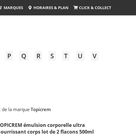
MARQUES
HORAIRES & PLAN
CLICK & COLLECT
P
Q
R
S
T
U
V
k
de la marque
Topicrem
OPICREM émulsion corporelle ultra
ourrissant corps lot de 2 flacons 500ml