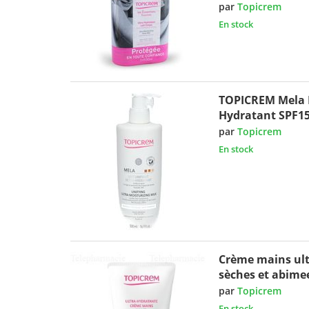
par
Topicrem
En stock
TOPICREM Mela L
Hydratant SPF1
par
Topicrem
En stock
Crème mains ult
sèches et abime
par
Topicrem
En stock