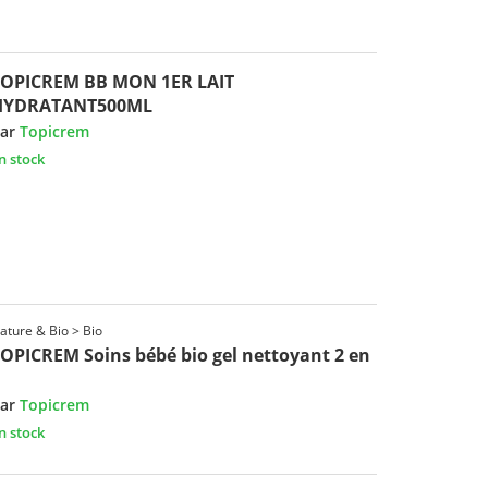
TOPICREM BB MON 1ER LAIT
HYDRATANT500ML
ar
Topicrem
n stock
ature & Bio > Bio
OPICREM Soins bébé bio gel nettoyant 2 en
ar
Topicrem
n stock