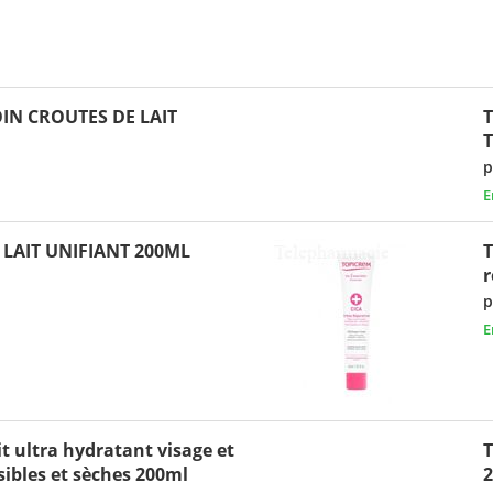
IN CROUTES DE LAIT
p
E
LAIT UNIFIANT 200ML
T
r
p
E
t ultra hydratant visage et
ibles et sèches 200ml