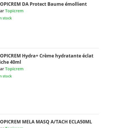
OPICREM DA Protect Baume émollient
ar
Topicrem
n stock
OPICREM Hydra+ Crème hydratante éclat
iche 40ml
ar
Topicrem
n stock
TOPICREM MELA MASQ A/TACH ECLA50ML