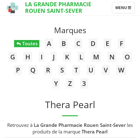
LA GRANDE PHARMACIE
TOGGLE
MENU
ROUEN SAINT-SEVER
NAVIGATION
Marques
A
B
C
D
E
F
Toutes
G
H
I
J
K
L
M
N
O
P
Q
R
S
T
U
V
W
Y
Z
3
Thera Pearl
Retrouvez à
La Grande Pharmacie Rouen Saint-Sever
les
produits de la marque
Thera Pearl