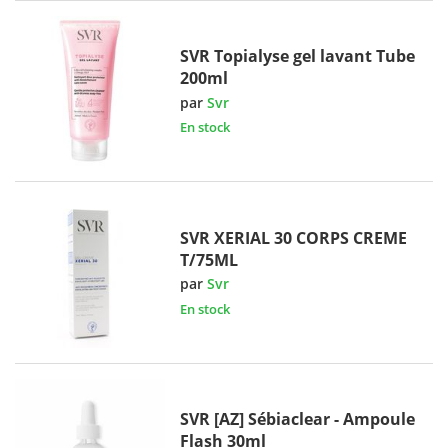
SVR Topialyse gel lavant Tube
200ml
par
Svr
En stock
SVR XERIAL 30 CORPS CREME
T/75ML
par
Svr
En stock
SVR [AZ] Sébiaclear - Ampoule
Flash 30ml