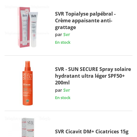
SVR Topialyse palpébral -
Crème appaisante anti-
grattage
par
Svr
En stock
SVR - SUN SECURE Spray solaire
hydratant ultra léger SPF50+
200ml
par
Svr
En stock
SVR Cicavit DM+ Cicatrices 15g