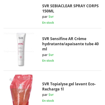
SVR SEBIACLEAR SPRAY CORPS
150ML
par
Svr
En stock
SVR Sensifine AR Crème
hydratante/apaisante tube 40
ml
par
Svr
En stock
SVR Topialyse gel lavant Eco-
Recharge 1l
par
Svr
En stock