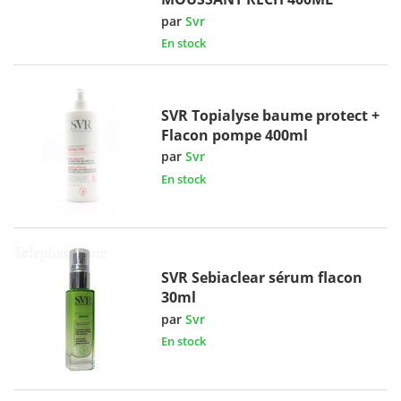
par
Svr
En stock
SVR Topialyse baume protect +
Flacon pompe 400ml
par
Svr
En stock
SVR Sebiaclear sérum flacon
30ml
par
Svr
En stock