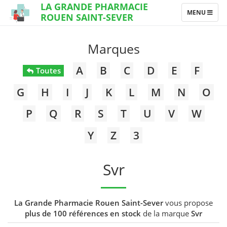
LA GRANDE PHARMACIE
TOGGLE
MENU
ROUEN SAINT-SEVER
NAVIGATION
Marques
A
B
C
D
E
F
Toutes
G
H
I
J
K
L
M
N
O
P
Q
R
S
T
U
V
W
Y
Z
3
Svr
La Grande Pharmacie Rouen Saint-Sever
vous propose
plus de 100 références en stock
de la marque
Svr