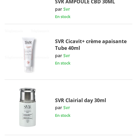
SVR AMPOULE CBD 30ML
par
Svr
En stock
SVR Cicavit+ crème apaisante
Tube 40ml
par
Svr
En stock
SVR Clairial day 30ml
par
Svr
En stock