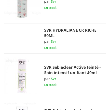
par
Svr
En stock
SVR HYDRALIANE CR RICHE
50ML
par
Svr
En stock
SVR Sebiaclear Active teinté -
Soin intensif unifiant 40ml
par
Svr
En stock