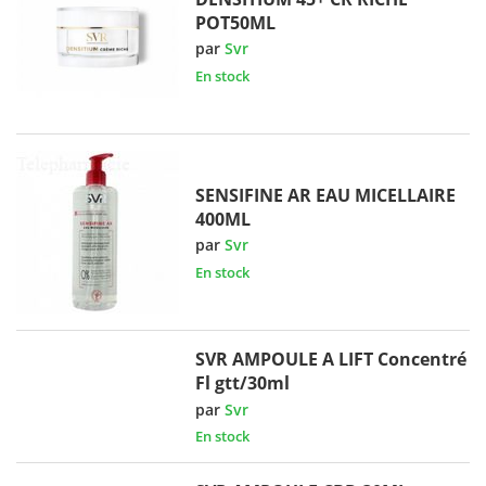
POT50ML
par
Svr
En stock
SENSIFINE AR EAU MICELLAIRE
400ML
par
Svr
En stock
SVR AMPOULE A LIFT Concentré
Fl gtt/30ml
par
Svr
En stock