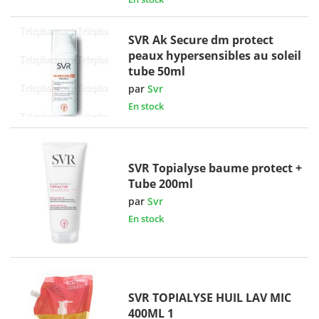
SVR Ak Secure dm protect
peaux hypersensibles au soleil
tube 50ml
par
Svr
En stock
SVR Topialyse baume protect +
Tube 200ml
par
Svr
En stock
SVR TOPIALYSE HUIL LAV MIC
400ML 1