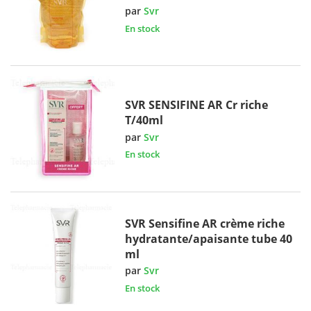
par
Svr
En stock
SVR SENSIFINE AR Cr riche
T/40ml
par
Svr
En stock
SVR Sensifine AR crème riche
hydratante/apaisante tube 40
ml
par
Svr
En stock