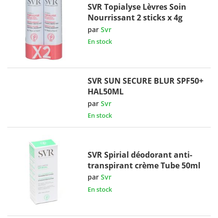
SVR Topialyse Lèvres Soin
Nourrissant 2 sticks x 4g
par
Svr
En stock
SVR SUN SECURE BLUR SPF50+
HAL50ML
par
Svr
En stock
SVR Spirial déodorant anti-
transpirant crème Tube 50ml
par
Svr
En stock