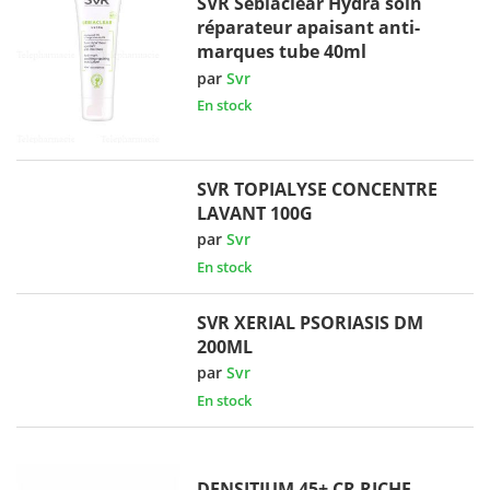
SVR Sebiaclear Hydra soin
réparateur apaisant anti-
marques tube 40ml
par
Svr
En stock
SVR TOPIALYSE CONCENTRE
LAVANT 100G
par
Svr
En stock
SVR XERIAL PSORIASIS DM
200ML
par
Svr
En stock
DENSITIUM 45+ CR RICHE