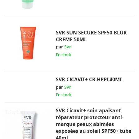
SVR SUN SECURE SPF50 BLUR
CREME 50ML
par
Svr
En stock
SVR CICAVIT+ CR HPPI 40ML
par
Svr
En stock
SVR Cicavit+ soin apaisant
réparateur protecteur anti-
marque peaux abimées
exposées au soleil SPF50+ tube
40ml