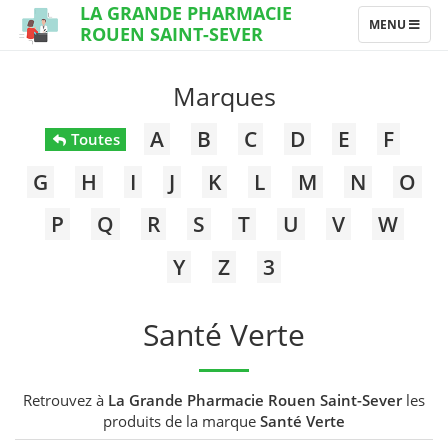
LA GRANDE PHARMACIE
TOGGLE
MENU
ROUEN SAINT-SEVER
NAVIGATION
Marques
A
B
C
D
E
F
Toutes
G
H
I
J
K
L
M
N
O
P
Q
R
S
T
U
V
W
Y
Z
3
Santé Verte
Retrouvez à
La Grande Pharmacie Rouen Saint-Sever
les
produits de la marque
Santé Verte