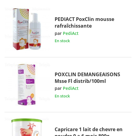
PEDIACT PoxClin mousse
rafraîchissante
par
PediAct
En stock
POXCLIN DEMANGEAISONS
Msse Fl distrib/100ml
par
PediAct
En stock
Capricare 1 lait de chevre en
poudre 0 a 6 mois 800g