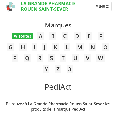
LA GRANDE PHARMACIE
TOGGLE
MENU
ROUEN SAINT-SEVER
NAVIGATION
Marques
A
B
C
D
E
F
Toutes
G
H
I
J
K
L
M
N
O
P
Q
R
S
T
U
V
W
Y
Z
3
PediAct
Retrouvez à
La Grande Pharmacie Rouen Saint-Sever
les
produits de la marque
PediAct