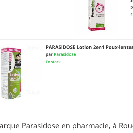
p
E
PARASIDOSE Lotion 2en1 Poux-lente
par
Parasidose
En stock
arque Parasidose en pharmacie, à Rou