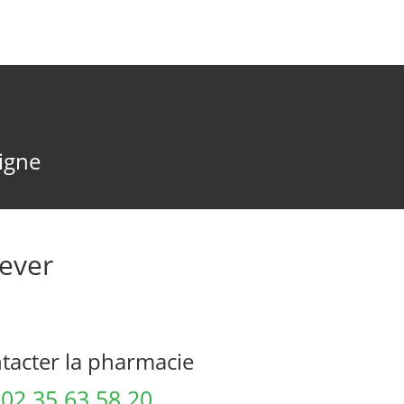
ligne
ever
acter la pharmacie
02 35 63 58 20