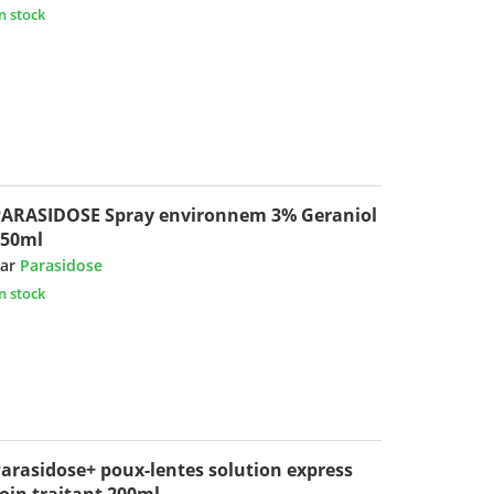
n stock
ARASIDOSE Spray environnem 3% Geraniol
250ml
ar
Parasidose
n stock
arasidose+ poux-lentes solution express
oin traitant 200ml