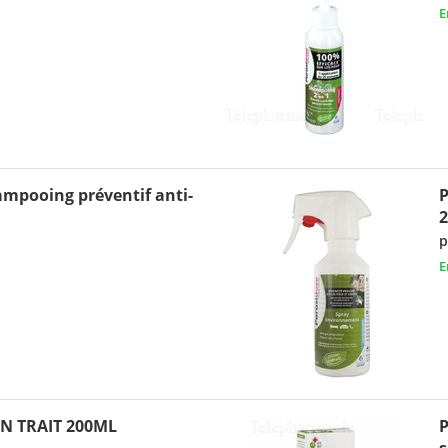
E
mpooing préventif anti-
P
p
E
N TRAIT 200ML
P
s