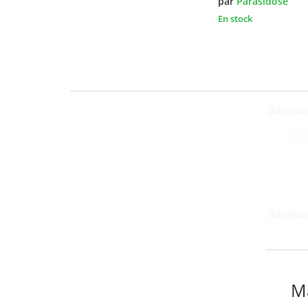
par
Parasidose
En stock
M