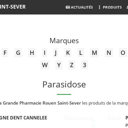
INT-SEVER
ACTUALITÉS
PRODUITS
Marques
F
G
H
I
J
K
L
M
N
O
W
Y
Z
3
Parasidose
a Grande Pharmacie Rouen Saint-Sever
les produits de la mar
IGNE DENT CANNELEE
p