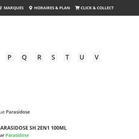
MARQUES
HORAIRES & PLAN
CLICK & COLLECT
P
Q
R
S
T
U
V
que
Parasidose
PARASIDOSE SH 2EN1 100ML
ar
Parasidose