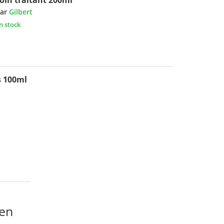
ar
Gilbert
n stock
s 100ml
en