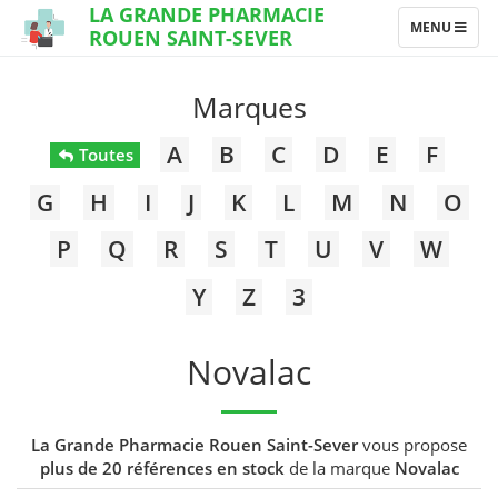
LA GRANDE PHARMACIE
TOGGLE
MENU
ROUEN SAINT-SEVER
NAVIGATION
Marques
A
B
C
D
E
F
Toutes
G
H
I
J
K
L
M
N
O
P
Q
R
S
T
U
V
W
Y
Z
3
Novalac
La Grande Pharmacie Rouen Saint-Sever
vous propose
plus de 20 références en stock
de la marque
Novalac