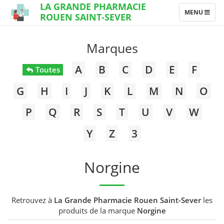
LA GRANDE PHARMACIE
TOGGLE
MENU
ROUEN SAINT-SEVER
NAVIGATION
Marques
A
B
C
D
E
F
Toutes
G
H
I
J
K
L
M
N
O
P
Q
R
S
T
U
V
W
Y
Z
3
Norgine
Retrouvez à
La Grande Pharmacie Rouen Saint-Sever
les
produits de la marque
Norgine