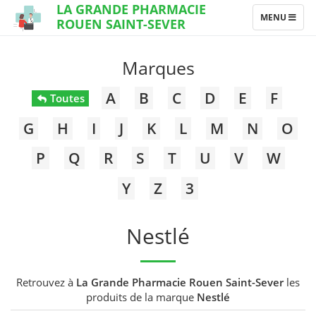
LA GRANDE PHARMACIE
TOGGLE
MENU
ROUEN SAINT-SEVER
NAVIGATION
Marques
A
B
C
D
E
F
Toutes
G
H
I
J
K
L
M
N
O
P
Q
R
S
T
U
V
W
Y
Z
3
Nestlé
Retrouvez à
La Grande Pharmacie Rouen Saint-Sever
les
produits de la marque
Nestlé