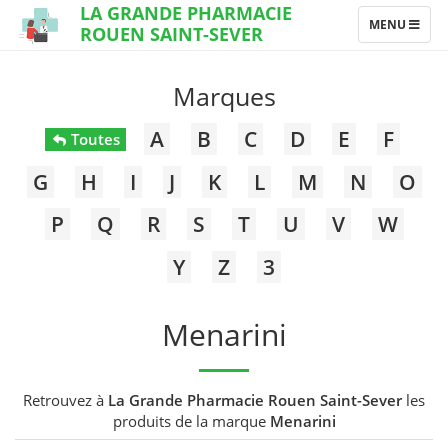
LA GRANDE PHARMACIE
TOGGLE
MENU
ROUEN SAINT-SEVER
NAVIGATION
Marques
A
B
C
D
E
F
Toutes
G
H
I
J
K
L
M
N
O
P
Q
R
S
T
U
V
W
Y
Z
3
Menarini
Retrouvez à
La Grande Pharmacie Rouen Saint-Sever
les
produits de la marque
Menarini