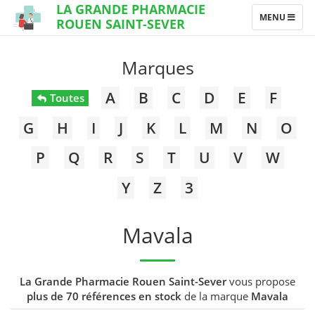
LA GRANDE PHARMACIE
TOGGLE
MENU
ROUEN SAINT-SEVER
NAVIGATION
Marques
A
B
C
D
E
F
Toutes
G
H
I
J
K
L
M
N
O
P
Q
R
S
T
U
V
W
Y
Z
3
Mavala
La Grande Pharmacie Rouen Saint-Sever
vous propose
plus de 70 références en stock
de la marque
Mavala