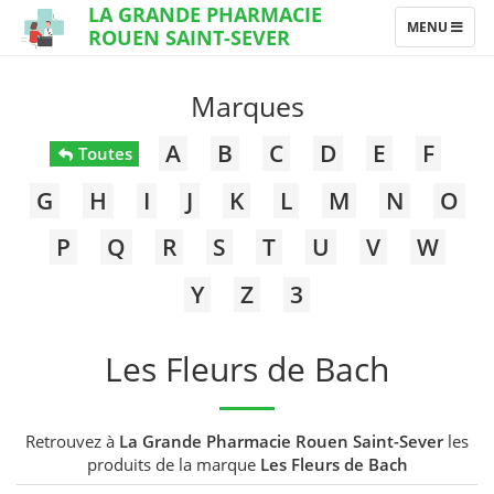
LA GRANDE PHARMACIE
TOGGLE
MENU
ROUEN SAINT-SEVER
NAVIGATION
Marques
A
B
C
D
E
F
Toutes
G
H
I
J
K
L
M
N
O
P
Q
R
S
T
U
V
W
Y
Z
3
Les Fleurs de Bach
Retrouvez à
La Grande Pharmacie Rouen Saint-Sever
les
produits de la marque
Les Fleurs de Bach