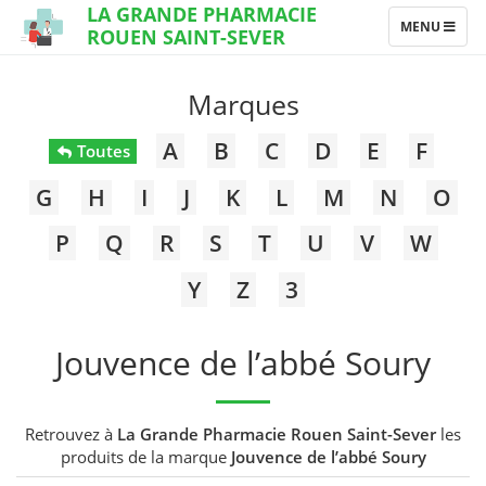
LA GRANDE PHARMACIE
TOGGLE
MENU
ROUEN SAINT-SEVER
NAVIGATION
Marques
A
B
C
D
E
F
Toutes
G
H
I
J
K
L
M
N
O
P
Q
R
S
T
U
V
W
Y
Z
3
Jouvence de l’abbé Soury
Retrouvez à
La Grande Pharmacie Rouen Saint-Sever
les
produits de la marque
Jouvence de l’abbé Soury