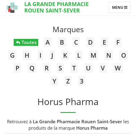
LA GRANDE PHARMACIE
TOGGLE
MENU
ROUEN SAINT-SEVER
NAVIGATION
Marques
A
B
C
D
E
F
Toutes
G
H
I
J
K
L
M
N
O
P
Q
R
S
T
U
V
W
Y
Z
3
Horus Pharma
Retrouvez à
La Grande Pharmacie Rouen Saint-Sever
les
produits de la marque
Horus Pharma