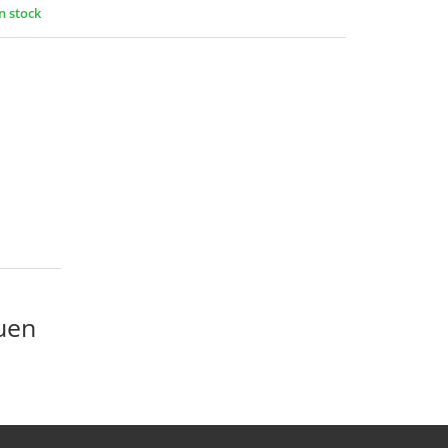
n stock
uen