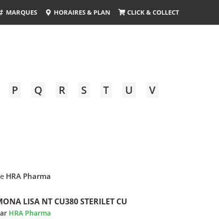
MARQUES
HORAIRES & PLAN
CLICK & COLLECT
P
Q
R
S
T
U
V
ue
HRA Pharma
ONA LISA NT CU380 STERILET CU
ar
HRA Pharma