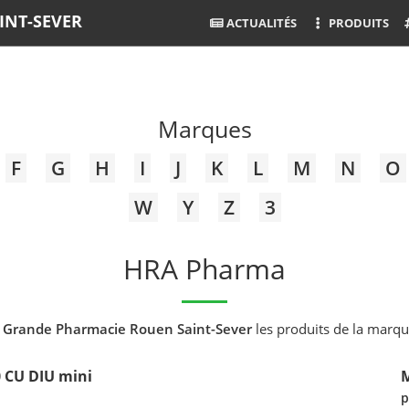
INT-SEVER
ACTUALITÉS
PRODUITS
Marques
F
G
H
I
J
K
L
M
N
O
W
Y
Z
3
HRA Pharma
 Grande Pharmacie Rouen Saint-Sever
les produits de la marq
 CU DIU mini
M
p