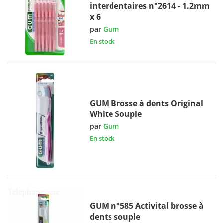
interdentaires n°2614 - 1.2mm
x 6
par
Gum
En stock
GUM Brosse à dents Original
White Souple
par
Gum
En stock
GUM n°585 Activital brosse à
dents souple