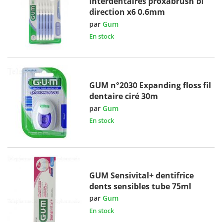
interdentaires proxabrush bi
direction x6 0.6mm
par
Gum
En stock
GUM n°2030 Expanding floss fil
dentaire ciré 30m
par
Gum
En stock
GUM Sensivital+ dentifrice
dents sensibles tube 75ml
par
Gum
En stock