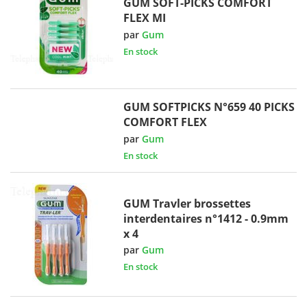
GUM SOFT-PICKS COMFORT
FLEX MI
par
Gum
En stock
GUM SOFTPICKS N°659 40 PICKS
COMFORT FLEX
par
Gum
En stock
GUM Travler brossettes
interdentaires n°1412 - 0.9mm
x 4
par
Gum
En stock