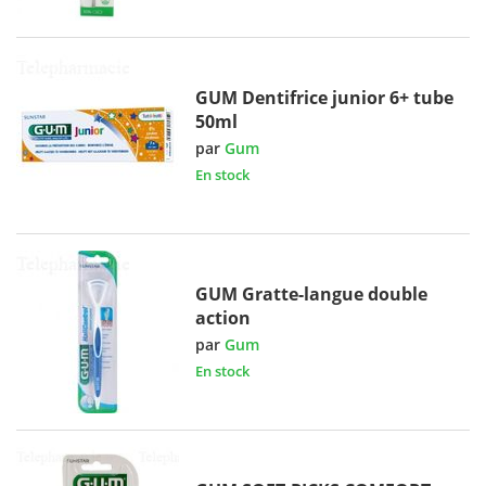
GUM Dentifrice junior 6+ tube
50ml
par
Gum
En stock
GUM Gratte-langue double
action
par
Gum
En stock