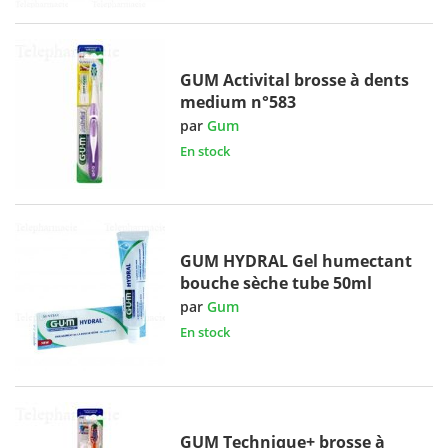
GUM Activital brosse à dents
medium n°583
par
Gum
En stock
GUM HYDRAL Gel humectant
bouche sèche tube 50ml
par
Gum
En stock
GUM Technique+ brosse à