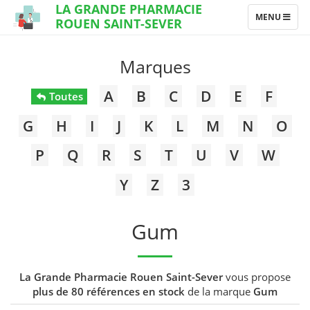
LA GRANDE PHARMACIE
TOGGLE
MENU
ROUEN SAINT-SEVER
NAVIGATION
Marques
A
B
C
D
E
F
Toutes
G
H
I
J
K
L
M
N
O
P
Q
R
S
T
U
V
W
Y
Z
3
Gum
La Grande Pharmacie Rouen Saint-Sever
vous propose
plus de 80 références en stock
de la marque
Gum