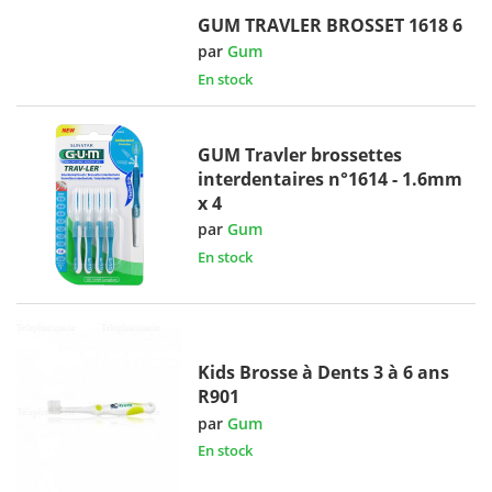
GUM TRAVLER BROSSET 1618 6
par
Gum
En stock
GUM Travler brossettes
interdentaires n°1614 - 1.6mm
x 4
par
Gum
En stock
Kids Brosse à Dents 3 à 6 ans
R901
par
Gum
En stock