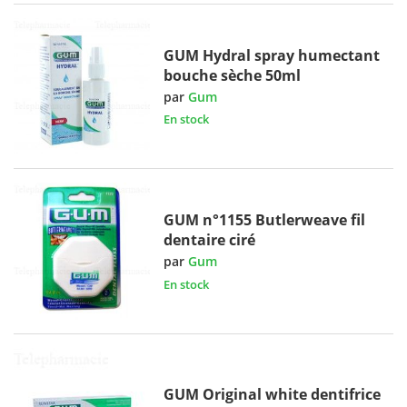
GUM Hydral spray humectant
bouche sèche 50ml
par
Gum
En stock
GUM n°1155 Butlerweave fil
dentaire ciré
par
Gum
En stock
GUM Original white dentifrice