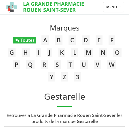
LA GRANDE PHARMACIE
TOGGLE
MENU
ROUEN SAINT-SEVER
NAVIGATION
Marques
A
B
C
D
E
F
Toutes
G
H
I
J
K
L
M
N
O
P
Q
R
S
T
U
V
W
Y
Z
3
Gestarelle
Retrouvez à
La Grande Pharmacie Rouen Saint-Sever
les
produits de la marque
Gestarelle