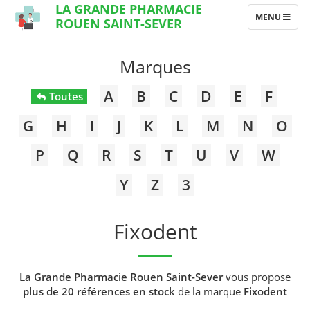
LA GRANDE PHARMACIE
TOGGLE
MENU
ROUEN SAINT-SEVER
NAVIGATION
Marques
A
B
C
D
E
F
Toutes
G
H
I
J
K
L
M
N
O
P
Q
R
S
T
U
V
W
Y
Z
3
Fixodent
La Grande Pharmacie Rouen Saint-Sever
vous propose
plus de 20 références en stock
de la marque
Fixodent