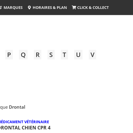
MARQUES
HORAIRES & PLAN
CLICK & COLLECT
P
Q
R
S
T
U
V
arque
Drontal
ÉDICAMENT VÉTÉRINAIRE
DRONTAL CHIEN CPR 4