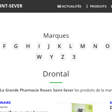
INT-SEVER
ACTUALITÉS
PRODUITS
Marques
F
G
H
I
J
K
L
M
N
O
W
Y
Z
3
Drontal
La Grande Pharmacie Rouen Saint-Sever
les produits de la m
INAIRE
M
naires