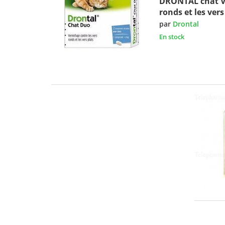
DRONTAL chat Ve
ronds et les ver
par
Drontal
En stock