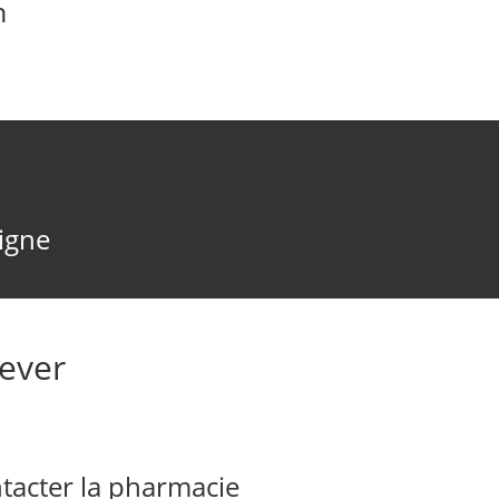
n
ligne
ever
acter la pharmacie