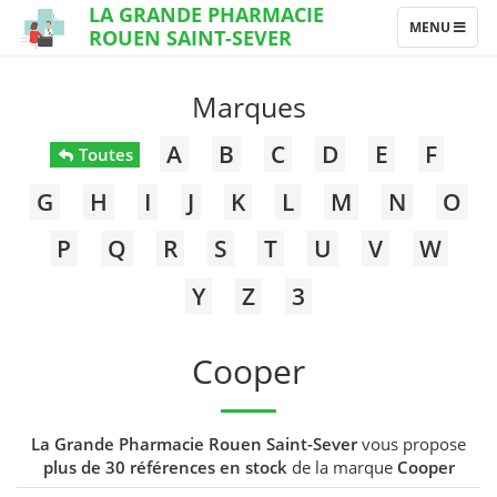
LA GRANDE PHARMACIE
TOGGLE
MENU
ROUEN SAINT-SEVER
NAVIGATION
Marques
A
B
C
D
E
F
Toutes
G
H
I
J
K
L
M
N
O
P
Q
R
S
T
U
V
W
Y
Z
3
Cooper
La Grande Pharmacie Rouen Saint-Sever
vous propose
plus de 30 références en stock
de la marque
Cooper