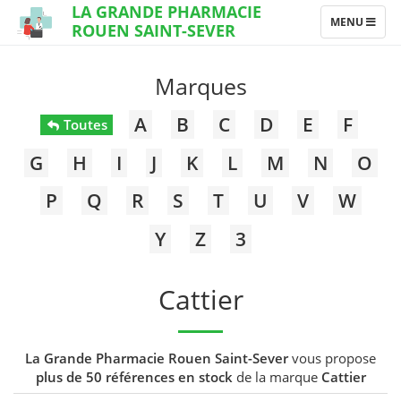
LA GRANDE PHARMACIE
TOGGLE
MENU
ROUEN SAINT-SEVER
NAVIGATION
Marques
A
B
C
D
E
F
Toutes
G
H
I
J
K
L
M
N
O
P
Q
R
S
T
U
V
W
Y
Z
3
Cattier
La Grande Pharmacie Rouen Saint-Sever
vous propose
plus de 50 références en stock
de la marque
Cattier