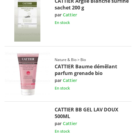
CATTIER Argile Blanche surfine
sachet 200 g
par
Cattier
En stock
Nature & Bio > Bio
CATTIER Baume démêlant
parfum grenade bio
par
Cattier
En stock
CATTIER BB GEL LAV DOUX
500ML
par
Cattier
En stock