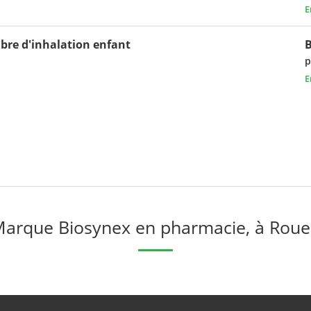
E
re d'inhalation enfant
p
E
arque Biosynex en pharmacie, à Rou