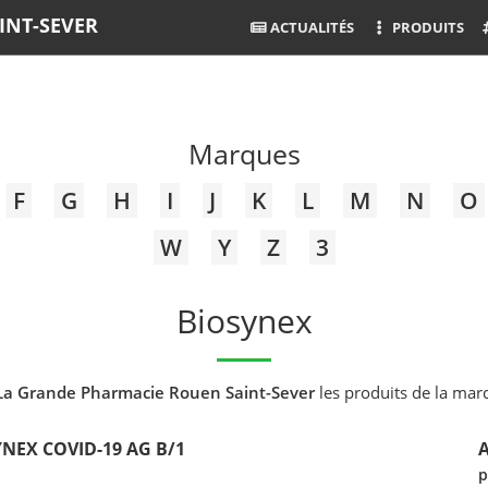
INT-SEVER
ACTUALITÉS
PRODUITS
Marques
F
G
H
I
J
K
L
M
N
O
W
Y
Z
3
Biosynex
La Grande Pharmacie Rouen Saint-Sever
les produits de la ma
NEX COVID-19 AG B/1
p