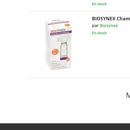
En stock
BIOSYNEX Chamb
par
Biosynex
En stock
M