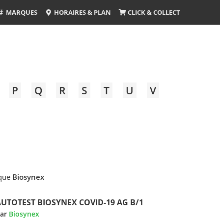
MARQUES
HORAIRES & PLAN
CLICK & COLLECT
P
Q
R
S
T
U
V
rque
Biosynex
AUTOTEST BIOSYNEX COVID-19 AG B/1
ar
Biosynex