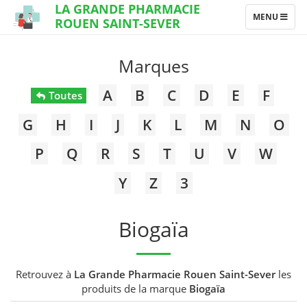
LA GRANDE PHARMACIE
TOGGLE
MENU
ROUEN SAINT-SEVER
NAVIGATION
Marques
A
B
C
D
E
F
Toutes
G
H
I
J
K
L
M
N
O
P
Q
R
S
T
U
V
W
Y
Z
3
Biogaïa
Retrouvez à
La Grande Pharmacie Rouen Saint-Sever
les
produits de la marque
Biogaïa