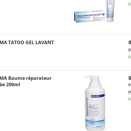
E
MA TATOO GEL LAVANT
p
E
A Baume réparateur
ube 200ml
r
p
E