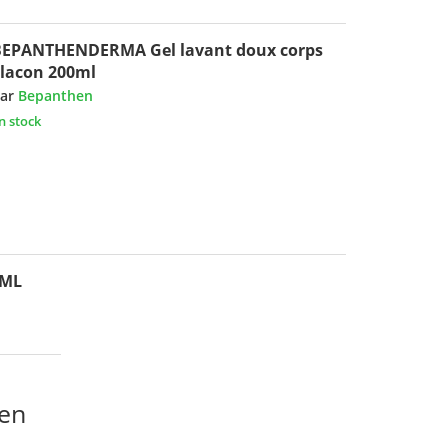
BEPANTHENDERMA Gel lavant doux corps
lacon 200ml
ar
Bepanthen
n stock
0ML
en