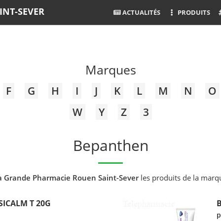
INT-SEVER
ACTUALITÉS
PRODUITS
Marques
F
G
H
I
J
K
L
M
N
O
W
Y
Z
3
Bepanthen
a Grande Pharmacie Rouen Saint-Sever
les produits de la mar
ICALM T 20G
p