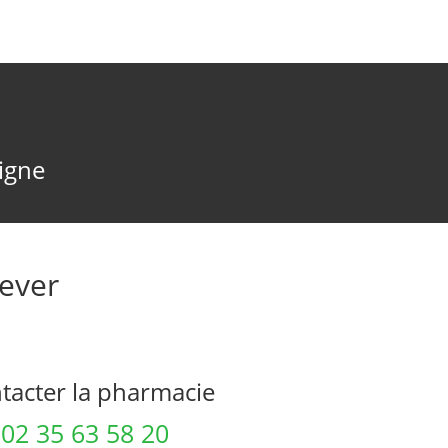
ligne
ever
acter la pharmacie
02 35 63 58 20