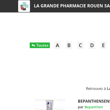
LA GRANDE PHARMACIE ROUEN SA
A
B
C
D
E
Toutes
Retrouvez à
L
BEPANTHENSENS
par
Bepanthen