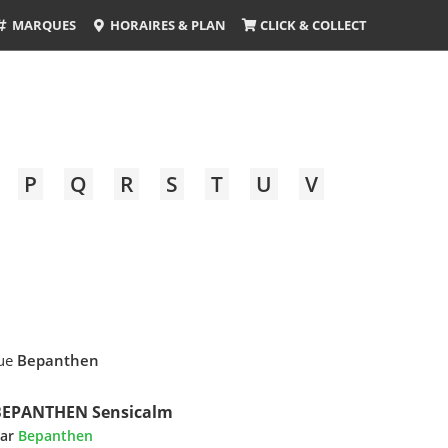
MARQUES
HORAIRES & PLAN
CLICK & COLLECT
P
Q
R
S
T
U
V
que
Bepanthen
BEPANTHEN Sensicalm
ar
Bepanthen