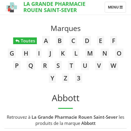
LA GRANDE PHARMACIE
TOGGLE
MENU
ROUEN SAINT-SEVER
NAVIGATION
Marques
A
B
C
D
E
F
Toutes
G
H
I
J
K
L
M
N
O
P
Q
R
S
T
U
V
W
Y
Z
3
Abbott
Retrouvez à
La Grande Pharmacie Rouen Saint-Sever
les
produits de la marque
Abbott