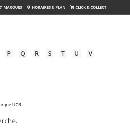
MARQUES
HORAIRES & PLAN
CLICK & COLLECT
P
Q
R
S
T
U
V
marque
UCB
erche.