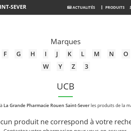
INT-SEVER
ACTUALITÉS
PRODUITS
Marques
F
G
H
I
J
K
L
M
N
O
W
Y
Z
3
UCB
 à
La Grande Pharmacie Rouen Saint-Sever
les produits de la 
un produit ne correspond à votre rech
Contactez votre pharmacien pour vous en assurer.