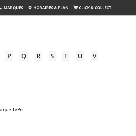
MARQUES
HORAIRES & PLAN
CLICK & COLLECT
P
Q
R
S
T
U
V
marque
TePe