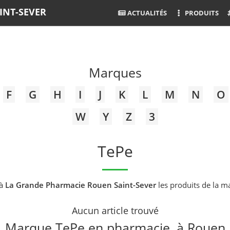
INT-SEVER
ACTUALITÉS
PRODUITS
Marques
F
G
H
I
J
K
L
M
N
O
W
Y
Z
3
TePe
 à
La Grande Pharmacie Rouen Saint-Sever
les produits de la 
Aucun article trouvé
Marque TePe en pharmacie, à Rouen