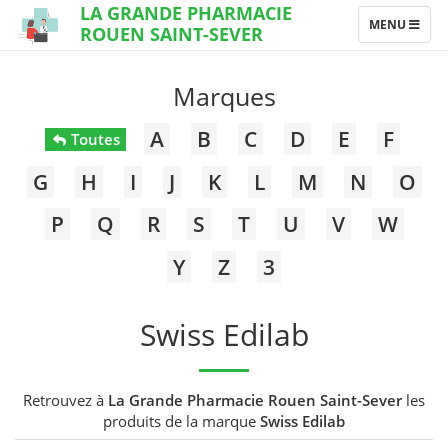
LA GRANDE PHARMACIE
TOGGLE
MENU
ROUEN SAINT-SEVER
NAVIGATION
Marques
A
B
C
D
E
F
Toutes
G
H
I
J
K
L
M
N
O
P
Q
R
S
T
U
V
W
Y
Z
3
Swiss Edilab
Retrouvez à
La Grande Pharmacie Rouen Saint-Sever
les
produits de la marque
Swiss Edilab