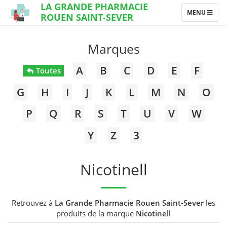
LA GRANDE PHARMACIE
TOGGLE
MENU
ROUEN SAINT-SEVER
NAVIGATION
Marques
A
B
C
D
E
F
Toutes
G
H
I
J
K
L
M
N
O
P
Q
R
S
T
U
V
W
Y
Z
3
Nicotinell
Retrouvez à
La Grande Pharmacie Rouen Saint-Sever
les
produits de la marque
Nicotinell