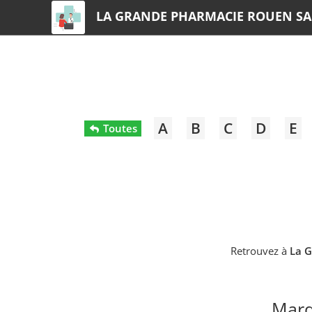
LA GRANDE PHARMACIE ROUEN SA
A
B
C
D
E
Toutes
Retrouvez à
La G
Marq