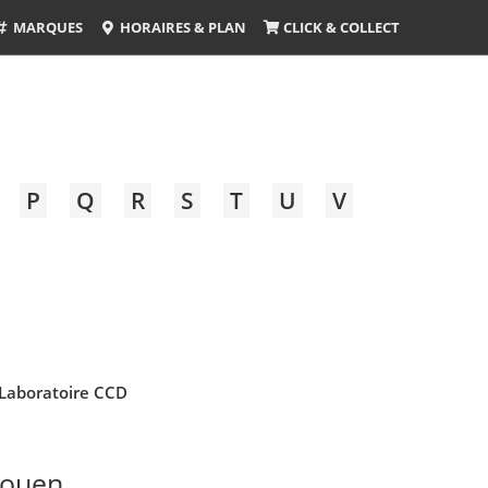
MARQUES
HORAIRES & PLAN
CLICK & COLLECT
P
Q
R
S
T
U
V
Laboratoire CCD
Rouen