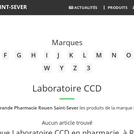
INT-SEVER
ACTUALITÉS
PRODUITS
Marques
F
G
H
I
J
K
L
M
N
O
W
Y
Z
3
Laboratoire CCD
rande Pharmacie Rouen Saint-Sever
les produits de la marque
Aucun article trouvé
ue Laboratoire CCD en pharmacie, à 