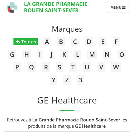
LA GRANDE PHARMACIE
TOGGLE
MENU
ROUEN SAINT-SEVER
NAVIGATION
Marques
A
B
C
D
E
F
Toutes
G
H
I
J
K
L
M
N
O
P
Q
R
S
T
U
V
W
Y
Z
3
GE Healthcare
Retrouvez à
La Grande Pharmacie Rouen Saint-Sever
les
produits de la marque
GE Healthcare