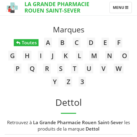
LA GRANDE PHARMACIE
TOGGLE
MENU
ROUEN SAINT-SEVER
NAVIGATION
Marques
A
B
C
D
E
F
Toutes
G
H
I
J
K
L
M
N
O
P
Q
R
S
T
U
V
W
Y
Z
3
Dettol
Retrouvez à
La Grande Pharmacie Rouen Saint-Sever
les
produits de la marque
Dettol