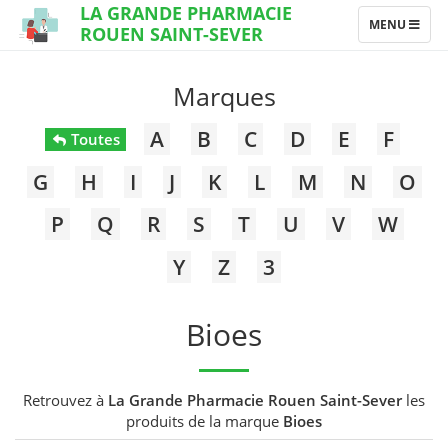
LA GRANDE PHARMACIE
TOGGLE
MENU
ROUEN SAINT-SEVER
NAVIGATION
Marques
A
B
C
D
E
F
Toutes
G
H
I
J
K
L
M
N
O
P
Q
R
S
T
U
V
W
Y
Z
3
Bioes
Retrouvez à
La Grande Pharmacie Rouen Saint-Sever
les
produits de la marque
Bioes