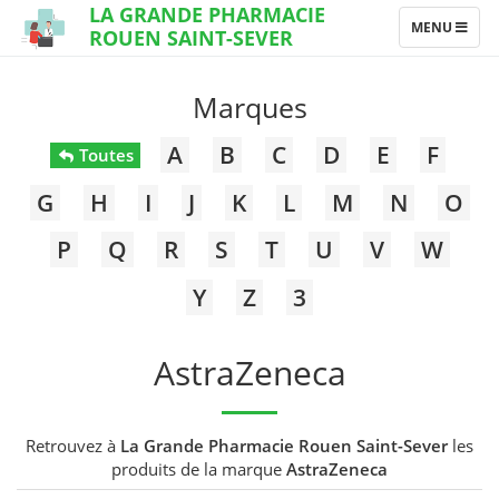
LA GRANDE PHARMACIE
TOGGLE
MENU
ROUEN SAINT-SEVER
NAVIGATION
Marques
A
B
C
D
E
F
Toutes
G
H
I
J
K
L
M
N
O
P
Q
R
S
T
U
V
W
Y
Z
3
AstraZeneca
Retrouvez à
La Grande Pharmacie Rouen Saint-Sever
les
produits de la marque
AstraZeneca