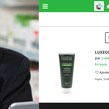
LUXEO
par
Luxé
En stock
Ajoute
Aqua, Sod